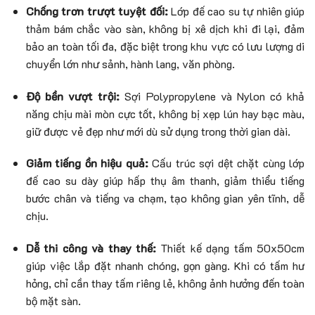
Chống trơn trượt tuyệt đối:
Lớp đế cao su tự nhiên giúp
thảm bám chắc vào sàn, không bị xê dịch khi đi lại, đảm
bảo an toàn tối đa, đặc biệt trong khu vực có lưu lượng di
chuyển lớn như sảnh, hành lang, văn phòng.
Độ bền vượt trội:
Sợi Polypropylene và Nylon có khả
năng chịu mài mòn cực tốt, không bị xẹp lún hay bạc màu,
giữ được vẻ đẹp như mới dù sử dụng trong thời gian dài.
Giảm tiếng ồn hiệu quả:
Cấu trúc sợi dệt chặt cùng lớp
đế cao su dày giúp hấp thụ âm thanh, giảm thiểu tiếng
bước chân và tiếng va chạm, tạo không gian yên tĩnh, dễ
chịu.
Dễ thi công và thay thế:
Thiết kế dạng tấm 50x50cm
giúp việc lắp đặt nhanh chóng, gọn gàng. Khi có tấm hư
hỏng, chỉ cần thay tấm riêng lẻ, không ảnh hưởng đến toàn
bộ mặt sàn.