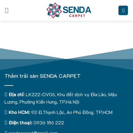
Skip
to
content
Thảm trải sàn SENDA CARPET
Địa chỉ
: LK222-DV06, Khu đất dịch vụ Đìa Lão, Mậu
Lương, Phường Kiến Hưng, TP.Hà Nội
Kho HCM:
92 Đ.Thạnh Lộc, An Phú Đông, TP.HCM
Điện thoại:
0936 186 222
sendacarpet@gmail.com