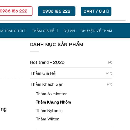
 0936 186 222
0936 186 222
CART /
0
₫
M TRANG TRÍ
THẢM GIÁ RẺ
DỰ ÁN
CHUYỆN VỀ THẢM
DANH MỤC SẢN PHẨM
Hot trend - 2026
(4)
Thảm Giá Rẻ
(67)
Thảm Khách Sạn
(61)
Thảm Axminster
Thảm Khung Nhôm
ing
Thảm Nylon In
Thảm Wilton