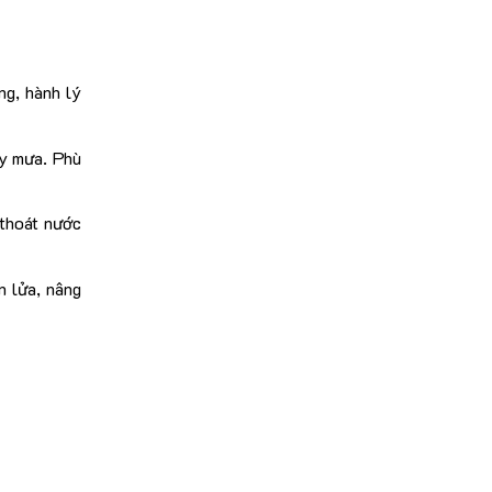
ng, hành lý
ày mưa. Phù
 thoát nước
n lửa, nâng