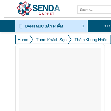
Skip
Search
to
for:
content
DANH MỤC SẢN PHẨM
TRA
/
/
Home
Thảm Khách Sạn
Thảm Khung Nhôm