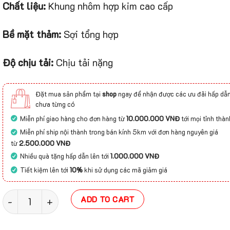
Chất liệu:
Khung nhôm hợp kim cao cấp
Bề mặt thảm:
Sợi tổng hợp
Độ chịu tải:
Chịu tải nặng
Đặt mua sản phẩm tại
shop
ngay để nhận được các ưu đãi hấp dẫn
chưa từng có
Miễn phí giao hàng cho đơn hàng từ
10.000.000 VNĐ
tới mọi tỉnh thàn
Miễn phí ship nội thành trong bán kính 5km với đơn hàng nguyên giá
từ
2.500.000 VNĐ
Nhiều quà tặng hấp dẫn lên tới
1.000.000 VNĐ
Tiết kiệm lên tới
10%
khi sử dụng các mã giảm giá
Thảm khung nhôm chịu lực nặng Flooring Source quanti
ADD TO CART