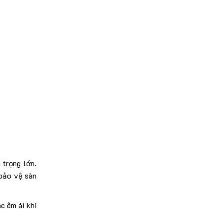
trọng lớn.
 bảo vệ sàn
c êm ái khi