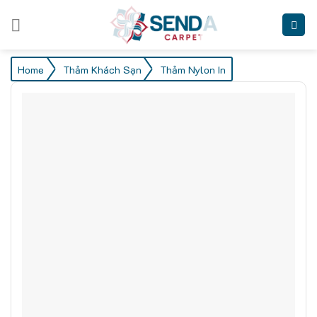
Skip
to
content
/
/
Home
Thảm Khách Sạn
Thảm Nylon In