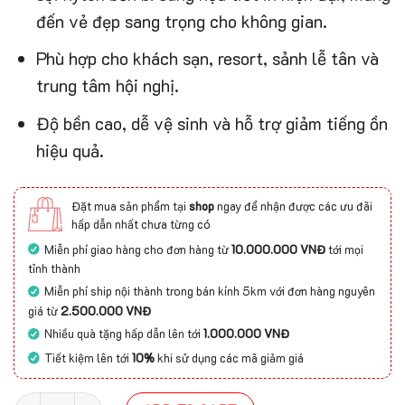
đến vẻ đẹp sang trọng cho không gian.
Phù hợp cho khách sạn, resort, sảnh lễ tân và
trung tâm hội nghị.
Độ bền cao, dễ vệ sinh và hỗ trợ giảm tiếng ồn
hiệu quả.
Đặt mua sản phẩm tại
shop
ngay để nhận được các ưu đãi
hấp dẫn nhất chưa từng có
Miễn phí giao hàng cho đơn hàng từ
10.000.000 VNĐ
tới mọi
tỉnh thành
Miễn phí ship nội thành trong bán kính 5km với đơn hàng nguyên
giá từ
2.500.000 VNĐ
Nhiều quà tặng hấp dẫn lên tới
1.000.000 VNĐ
Tiết kiệm lên tới
10%
khi sử dụng các mã giảm giá
Thảm hoa văn cao cấp HVCA-2502 quantity