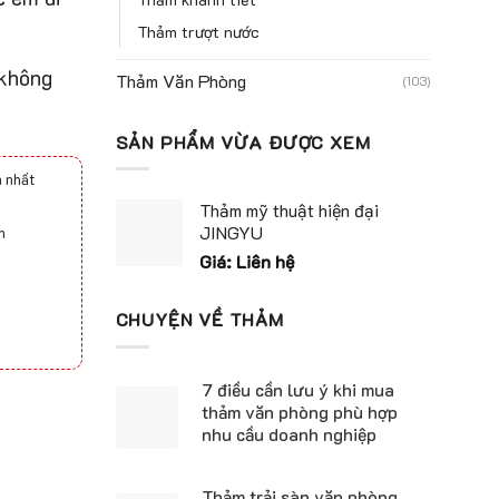
Thảm trượt nước
 không
Thảm Văn Phòng
(103)
SẢN PHẨM VỪA ĐƯỢC XEM
 nhất
Thảm mỹ thuật hiện đại
JINGYU
h
Giá: Liên hệ
CHUYỆN VỀ THẢM
7 điều cần lưu ý khi mua
thảm văn phòng phù hợp
nhu cầu doanh nghiệp
Thảm trải sàn văn phòng