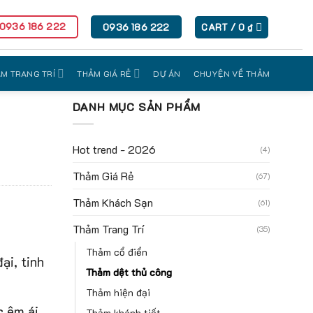
 0936 186 222
0936 186 222
CART /
0
₫
M TRANG TRÍ
THẢM GIÁ RẺ
DỰ ÁN
CHUYỆN VỀ THẢM
DANH MỤC SẢN PHẨM
Hot trend - 2026
(4)
Thảm Giá Rẻ
(67)
Thảm Khách Sạn
(61)
Thảm Trang Trí
(35)
Thảm cổ điển
ại, tinh
Thảm dệt thủ công
Thảm hiện đại
c êm ái
Thảm khánh tiết