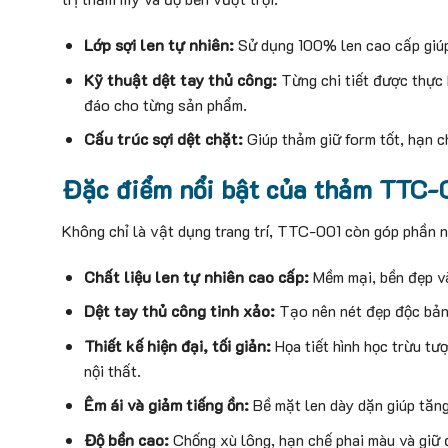
Lớp sợi len tự nhiên:
Sử dụng 100% len cao cấp giúp 
Kỹ thuật dệt tay thủ công:
Từng chi tiết được thực 
đáo cho từng sản phẩm.
Cấu trúc sợi dệt chặt:
Giúp thảm giữ form tốt, hạn ch
Đặc điểm nổi bật của thảm TTC-
Không chỉ là vật dụng trang trí, TTC-001 còn góp phần n
Chất liệu len tự nhiên cao cấp:
Mềm mại, bền đẹp và
Dệt tay thủ công tinh xảo:
Tạo nên nét đẹp độc bản 
Thiết kế hiện đại, tối giản:
Họa tiết hình học trừu tư
nội thất.
Êm ái và giảm tiếng ồn:
Bề mặt len dày dặn giúp tăng
Độ bền cao:
Chống xù lông, hạn chế phai màu và giữ đ