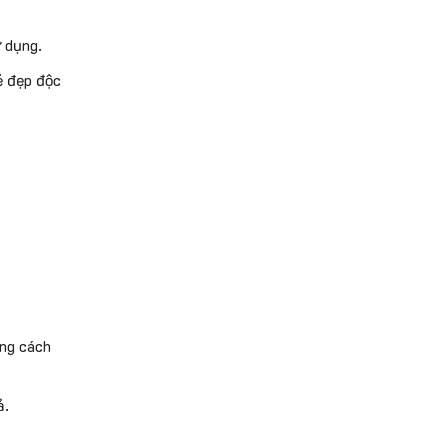
ử dụng.
ẻ đẹp độc
ong cách
ả.