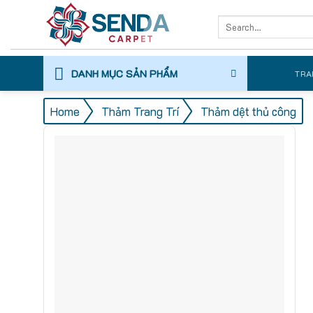
Skip
Search
to
for:
content
DANH MỤC SẢN PHẨM
TRA
/
/
Home
Thảm Trang Trí
Thảm dệt thủ công