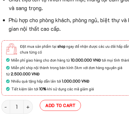
và sang trọng.
Phù hợp cho phòng khách, phòng ngủ, biệt thự và
gian nội thất cao cấp.
Đặt mua sản phẩm tại
shop
ngay để nhận được các ưu đãi hấp dẫn
chưa từng có
Miễn phí giao hàng cho đơn hàng từ
10.000.000 VNĐ
tới mọi tỉnh thàn
Miễn phí ship nội thành trong bán kính 5km với đơn hàng nguyên giá
từ
2.500.000 VNĐ
Nhiều quà tặng hấp dẫn lên tới
1.000.000 VNĐ
Tiết kiệm lên tới
10%
khi sử dụng các mã giảm giá
Thảm dệt tay phong cách hiện đại TTC-001 quantity
ADD TO CART