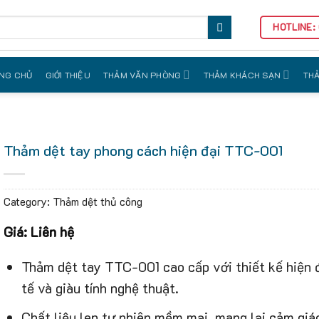
HOTLINE:
NG CHỦ
GIỚI THIỆU
THẢM VĂN PHÒNG
THẢM KHÁCH SẠN
THẢ
Thảm dệt tay phong cách hiện đại TTC-001
Category:
Thảm dệt thủ công
Giá: Liên hệ
Thảm dệt tay TTC-001 cao cấp với thiết kế hiện đ
tế và giàu tính nghệ thuật.
Chất liệu len tự nhiên mềm mại, mang lại cảm giá