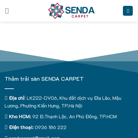
Skip
to
content
Thảm trải sàn SENDA CARPET
Địa chỉ
: LK222-DV06, Khu đất dịch vụ Đìa Lão, Mậu
Lương, Phường Kiến Hưng, TP.Hà Nội
Kho HCM:
92 Đ.Thạnh Lộc, An Phú Đông, TP.HCM
Điện thoại:
0936 186 222
sendacarpet@gmail.com