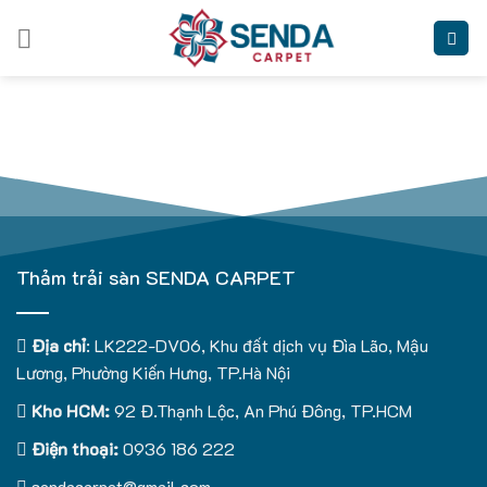
Skip
to
content
Thảm trải sàn SENDA CARPET
Địa chỉ
: LK222-DV06, Khu đất dịch vụ Đìa Lão, Mậu
Lương, Phường Kiến Hưng, TP.Hà Nội
Kho HCM:
92 Đ.Thạnh Lộc, An Phú Đông, TP.HCM
Điện thoại:
0936 186 222
sendacarpet@gmail.com