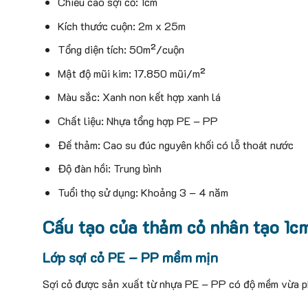
Chiều cao sợi cỏ: 1cm
Kích thước cuộn: 2m x 25m
Tổng diện tích: 50m²/cuộn
Mật độ mũi kim: 17.850 mũi/m²
Màu sắc: Xanh non kết hợp xanh lá
Chất liệu: Nhựa tổng hợp PE – PP
Đế thảm: Cao su đúc nguyên khối có lỗ thoát nước
Độ đàn hồi: Trung bình
Tuổi thọ sử dụng: Khoảng 3 – 4 năm
Cấu tạo của thảm cỏ nhân tạo 1c
Lớp sợi cỏ PE – PP mềm mịn
Sợi cỏ được sản xuất từ nhựa PE – PP có độ mềm vừa phả