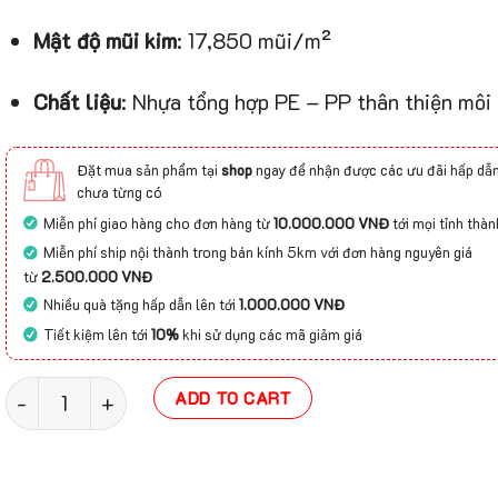
Mật độ mũi kim
: 17,850 mũi/m²
Chất liệu
: Nhựa tổng hợp PE – PP thân thiện môi
Đặt mua sản phẩm tại
shop
ngay để nhận được các ưu đãi hấp dẫn
chưa từng có
Miễn phí giao hàng cho đơn hàng từ
10.000.000 VNĐ
tới mọi tỉnh thàn
Miễn phí ship nội thành trong bán kính 5km với đơn hàng nguyên giá
từ
2.500.000 VNĐ
Nhiều quà tặng hấp dẫn lên tới
1.000.000 VNĐ
Tiết kiệm lên tới
10%
khi sử dụng các mã giảm giá
Thảm Cỏ Tấm Nhân Tạo 1cm (2m x 25m) quantity
ADD TO CART