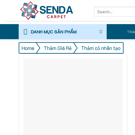
Skip
Search
to
for:
content
DANH MỤC SẢN PHẨM
TRA
/
/
Home
Thảm Giá Rẻ
Thảm cỏ nhân tạo