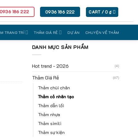
 0936 186 222
0936 186 222
CART /
0
₫
M TRANG TRÍ
THẢM GIÁ RẺ
DỰ ÁN
CHUYỆN VỀ THẢM
DANH MỤC SẢN PHẨM
Hot trend - 2026
(4)
Thảm Giá Rẻ
(67)
Thảm chùi chân
Thảm cỏ nhân tạo
Thảm dẫn lối
Thảm nhựa
Thảm simili
Thảm sự kiện