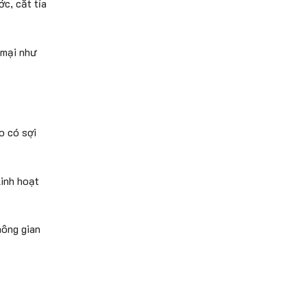
c, cắt tỉa
 mại như
o có sợi
linh hoạt
hông gian