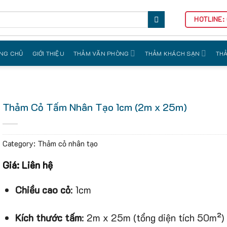
HOTLINE:
NG CHỦ
GIỚI THIỆU
THẢM VĂN PHÒNG
THẢM KHÁCH SẠN
THẢ
Thảm Cỏ Tấm Nhân Tạo 1cm (2m x 25m)
Category:
Thảm cỏ nhân tạo
Giá: Liên hệ
Chiều cao cỏ
: 1cm
Kích thước tấm
: 2m x 25m (tổng diện tích 50m²)