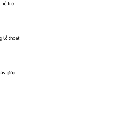
 hỗ trợ
g lỗ thoát
này giúp