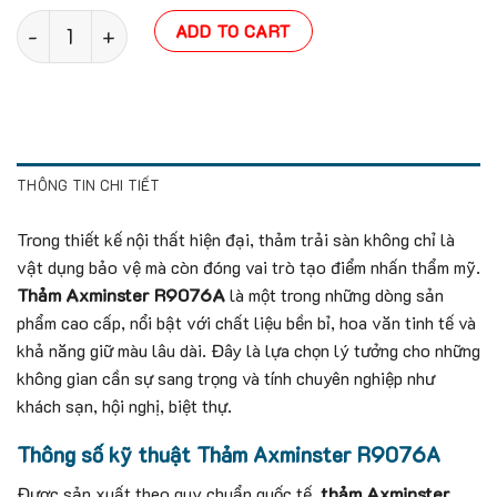
Thảm Axminster R9076A quantity
ADD TO CART
THÔNG TIN CHI TIẾT
Trong thiết kế nội thất hiện đại, thảm trải sàn không chỉ là
vật dụng bảo vệ mà còn đóng vai trò tạo điểm nhấn thẩm mỹ.
Thảm Axminster R9076A
là một trong những dòng sản
phẩm cao cấp, nổi bật với chất liệu bền bỉ, hoa văn tinh tế và
khả năng giữ màu lâu dài. Đây là lựa chọn lý tưởng cho những
không gian cần sự sang trọng và tính chuyên nghiệp như
khách sạn, hội nghị, biệt thự.
Thông số kỹ thuật Thảm Axminster R9076A
Được sản xuất theo quy chuẩn quốc tế,
thảm Axminster