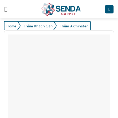
Skip
to
content
/
/
Home
Thảm Khách Sạn
Thảm Axminster