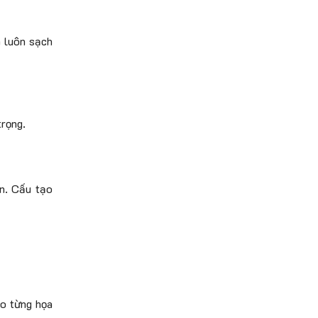
m luôn sạch
trọng.
an. Cấu tạo
ho từng họa