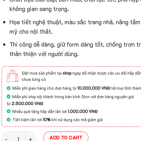
không gian sang trọng.
Họa tiết nghệ thuật, màu sắc trang nhã, nâng tầ
mỹ cho nội thất.
Thi công dễ dàng, giữ form dáng tốt, chống trơn t
thân thiện với người dùng.
Đặt mua sản phẩm tại
shop
ngay để nhận được các ưu đãi hấp dẫn
chưa từng có
Miễn phí giao hàng cho đơn hàng từ
10.000.000 VNĐ
tới mọi tỉnh thàn
Miễn phí ship nội thành trong bán kính 5km với đơn hàng nguyên giá
từ
2.500.000 VNĐ
Nhiều quà tặng hấp dẫn lên tới
1.000.000 VNĐ
Tiết kiệm lên tới
10%
khi sử dụng các mã giảm giá
Thảm Axminster R15121A quantity
ADD TO CART