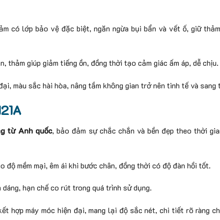
m có lớp bảo vệ đặc biệt, ngăn ngừa bụi bẩn và vết ố, giữ thả
n, thảm giúp giảm tiếng ồn, đồng thời tạo cảm giác ấm áp, dễ chịu.
đại, màu sắc hài hòa, nâng tầm không gian trở nên tinh tế và sang 
121A
ng từ Anh quốc
, bảo đảm sự chắc chắn và bền đẹp theo thời gi
o độ mềm mại, êm ái khi bước chân, đồng thời có độ đàn hồi tốt.
 dáng, hạn chế co rút trong quá trình sử dụng.
ết hợp máy móc hiện đại, mang lại độ sắc nét, chi tiết rõ ràng c