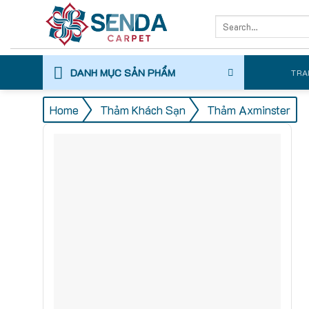
Skip
Search
to
for:
content
DANH MỤC SẢN PHẨM
TRA
/
/
Home
Thảm Khách Sạn
Thảm Axminster