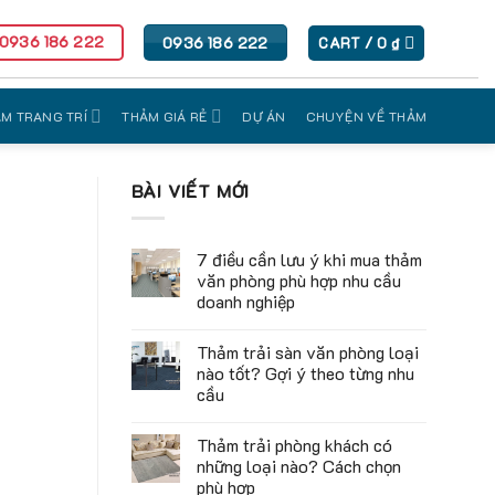
 0936 186 222
0936 186 222
CART /
0
₫
M TRANG TRÍ
THẢM GIÁ RẺ
DỰ ÁN
CHUYỆN VỀ THẢM
BÀI VIẾT MỚI
7 điều cần lưu ý khi mua thảm
văn phòng phù hợp nhu cầu
doanh nghiệp
Thảm trải sàn văn phòng loại
nào tốt? Gợi ý theo từng nhu
cầu
Thảm trải phòng khách có
những loại nào? Cách chọn
phù hợp