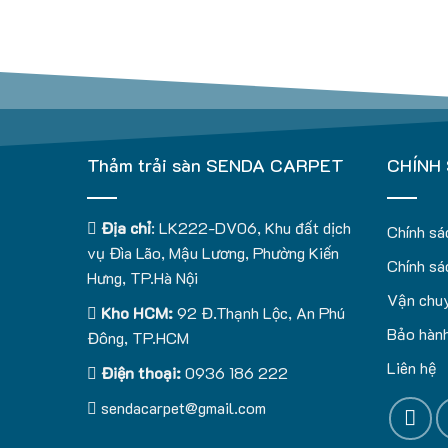
Thảm trải sàn SENDA CARPET
CHÍNH
Địa chỉ
: LK222-DV06, Khu đất dịch
Chính sá
vụ Đìa Lão, Mậu Lương, Phường Kiến
Chính sá
Hưng, TP.Hà Nội
Vận chuy
Kho HCM:
92 Đ.Thạnh Lộc, An Phú
Bảo hành
Đông, TP.HCM
Liên hệ
Điện thoại:
0936 186 222
sendacarpet@gmail.com