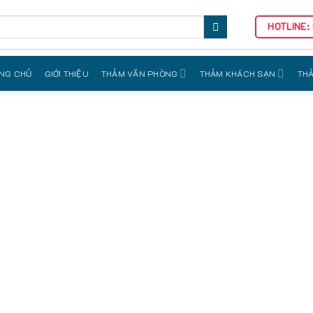
HOTLINE:
NG CHỦ
GIỚI THIỆU
THẢM VĂN PHÒNG
THẢM KHÁCH SẠN
THẢ