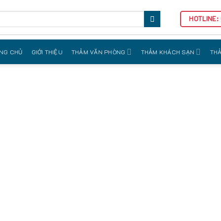
HOTLINE:
NG CHỦ
GIỚI THIỆU
THẢM VĂN PHÒNG
THẢM KHÁCH SẠN
THẢ