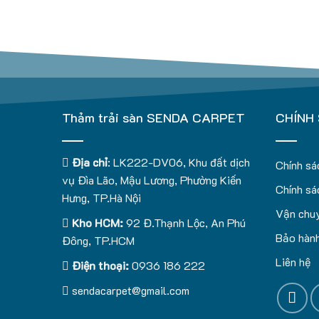
Thảm trải sàn SENDA CARPET
CHÍNH
Địa chỉ
: LK222-DV06, Khu đất dịch
Chính sá
vụ Đìa Lão, Mậu Lương, Phường Kiến
Chính sá
Hưng, TP.Hà Nội
Vận chuy
Kho HCM:
92 Đ.Thạnh Lộc, An Phú
Bảo hành
Đông, TP.HCM
Liên hệ
Điện thoại:
0936 186 222
sendacarpet@gmail.com