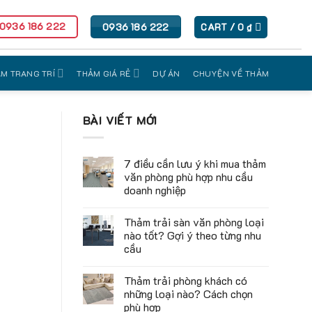
 0936 186 222
0936 186 222
CART /
0
₫
M TRANG TRÍ
THẢM GIÁ RẺ
DỰ ÁN
CHUYỆN VỀ THẢM
BÀI VIẾT MỚI
7 điều cần lưu ý khi mua thảm
văn phòng phù hợp nhu cầu
doanh nghiệp
Thảm trải sàn văn phòng loại
nào tốt? Gợi ý theo từng nhu
cầu
Thảm trải phòng khách có
những loại nào? Cách chọn
phù hợp